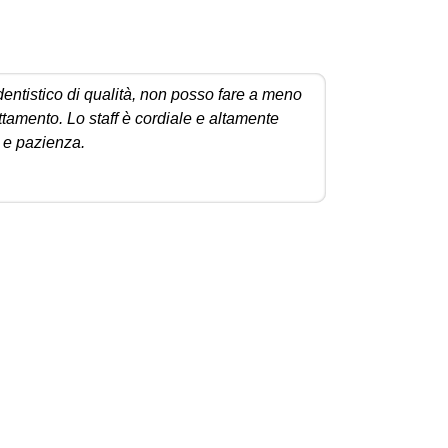
entistico di qualità, non posso fare a meno
La mia espe
ttamento. Lo staff è cordiale e altamente
 e pazienza.