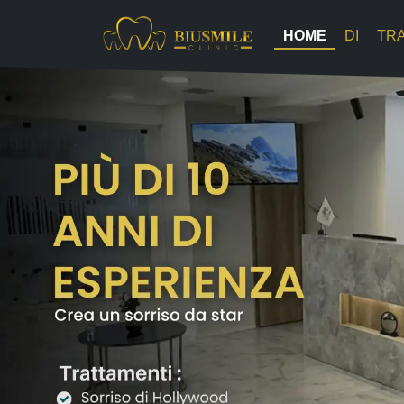
Salta
al
HOME
DI
TR
contenuto