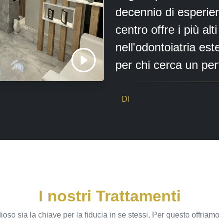
decennio di esperien
centro offre i più alt
nell'odontoiatria est
per chi cerca un per
DI
I nostri Trattamenti
ioso sia la chiave per la fiducia in se stessi. Per questo offriam