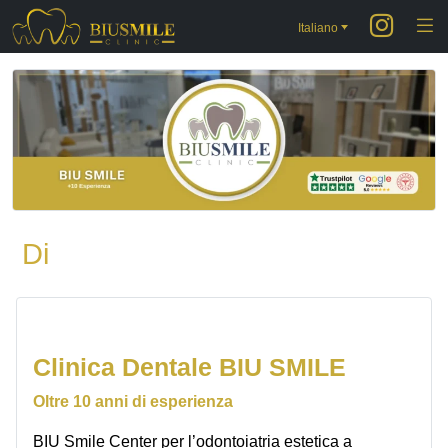
Salta
Italiano
al
contenuto
Di
Clinica Dentale BIU SMILE
Oltre 10 anni di esperienza
BIU Smile Center per l’odontoiatria estetica a