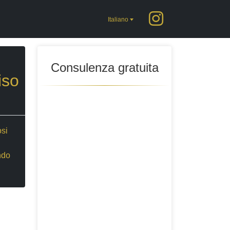
Italiano
Consulenza gratuita
iso
osi
ndo