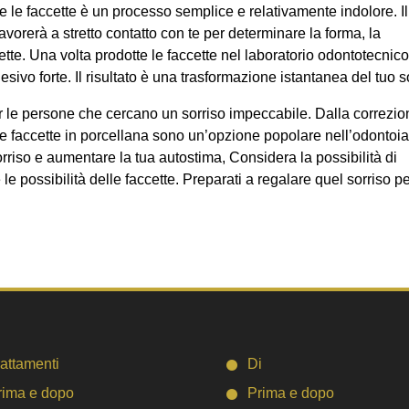
 le faccette è un processo semplice e relativamente indolore. Il
avorerà a stretto contatto con te per determinare la forma, la
ette. Una volta prodotte le faccette nel laboratorio odontotecnico
esivo forte. Il risultato è una trasformazione istantanea del tuo s
r le persone che cercano un sorriso impeccabile. Dalla correzio
ri, Le faccette in porcellana sono un’opzione popolare nell’odontoia
sorriso e aumentare la tua autostima, Considera la possibilità di
le possibilità delle faccette. Preparati a regalare quel sorriso pe
rattamenti
Di
rima e dopo
Prima e dopo