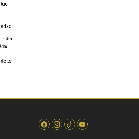
 tuo
,
orriso.
ne dei
tria
rfetto