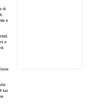
e di
i.
tte e
ntali.
ni e
ti.
zione
elle
l tuo
ne