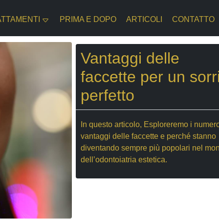
ATTAMENTI
PRIMA E DOPO
ARTICOLI
CONTATTO
Vantaggi delle
faccette per un sorr
perfetto
In questo articolo, Esploreremo i numer
vantaggi delle faccette e perché stanno
diventando sempre più popolari nel mo
dell’odontoiatria estetica.